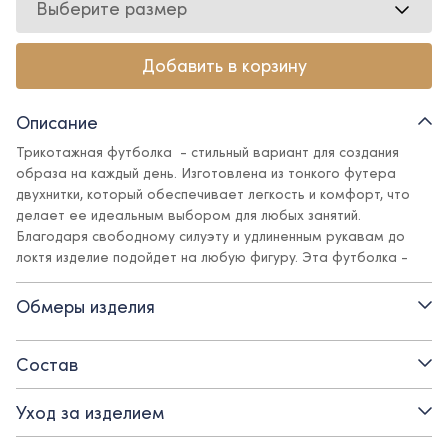
Выберите размер
Добавить в корзину
Описание
Трикотажная футболка - стильный вариант для создания
образа на каждый день. Изготовлена из тонкого футера
двухнитки, который обеспечивает легкость и комфорт, что
делает ее идеальным выбором для любых занятий.
Благодаря свободному силуэту и удлиненным рукавам до
локтя изделие подойдет на любую фигуру. Эта футболка -
отличный выбор для создания базовых образов для всех, кто
любит выглядеть неповторимо и оригинально.
Обмеры изделия
- круглый вырез горловины
Состав
- тонкий футер двухнитка на основе хлопка
Уход за изделием
- рукав до локтя