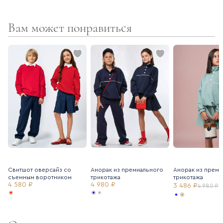
- фирменный принт Oletwice
Вам может понравиться
Свитшот оверсайз со
Анорак из премиального
Анорак из преми
съемным воротником
трикотажа
трикотажа
4 580 ₽
4 980 ₽
3 486 ₽
4 980 ₽