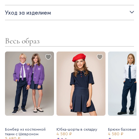
- отложной воротник
Уход за изделием
- длинный рукав
- застежка на пуговицы
Весь образ
Бомбер из костюмной
Юбка-шорты в складку
Брюки базовые
4 580 ₽
4 580 ₽
ткани с Шевроном
5 680 ₽