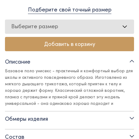
Подберите свой точный размер
Выберите размер
Добавить в корзину
Описание
Базовое поло унисекс - практичный и комфортный выбор для
школы и активного повседневного образа. Изготовлена из
мягкого дышащего трикотажа, который приятен к телу и
хорошо держит форму. Классический отложной воротник,
планка с пуговицами и прямой крой делают эту модель
универсальной - она одинаково хорошо подходит и
девочкам, и мальчикам. Отлично сочетается с брюками,
юбками, пиджаками.
Обмеры изделия
Детали:
Состав