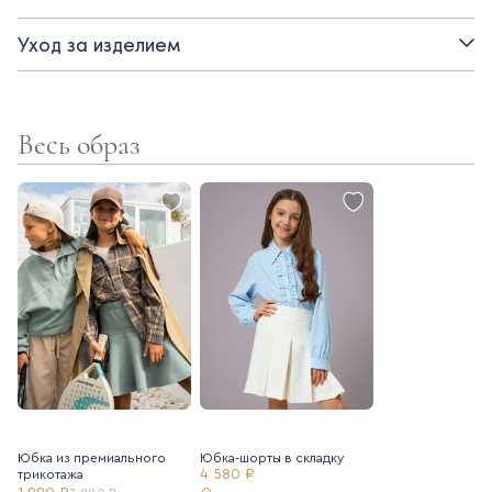
- свободный крой
Уход за изделием
- спущенное плечо
Весь образ
Юбка из премиального
Юбка-шорты в складку
4 580 ₽
трикотажа