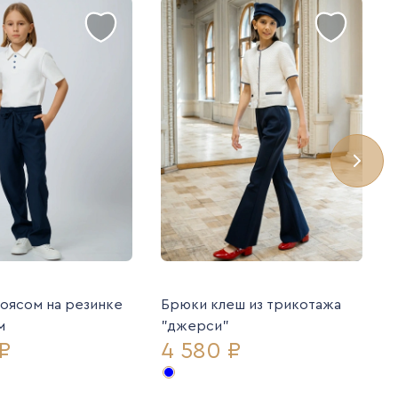
оясом на резинке
Брюки клеш из трикотажа
м
"джерси"
₽
4 580 ₽