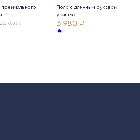
з премиального
Поло с длинным рукавом
а
унисекс
₽
3 980 ₽
4 980 ₽