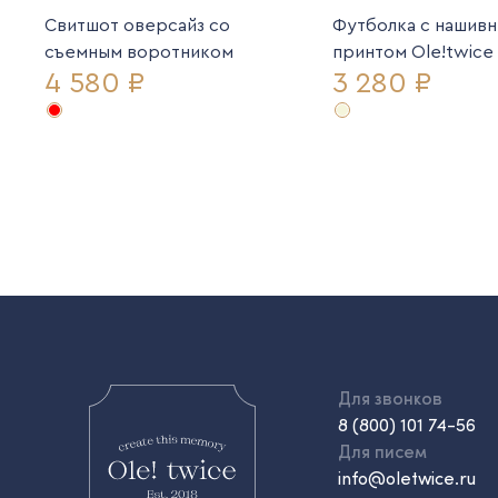
Свитшот оверсайз со
Футболка с нашив
съемным воротником
принтом Ole!twice
4 580 ₽
3 280 ₽
Для звонков
8 (800) 101 74-56
Для писем
info@oletwice.ru