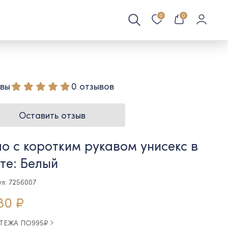
0
0
вы
0 отзывов
Оставить отзыв
о с коротким рукавом унисекс в
те: Белый
ул: 7256007
80 ₽
АТЕЖА ПО
995
₽