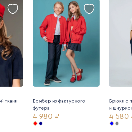
й ткани
Бомбер из фактурного
Брюки с п
футера
и шнурко
4 980 ₽
4 580 