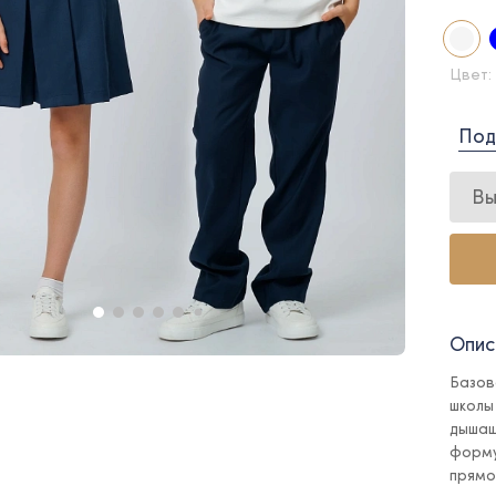
Цвет:
Под
Вы
Опис
Базов
школы
дышащ
форму
прямо