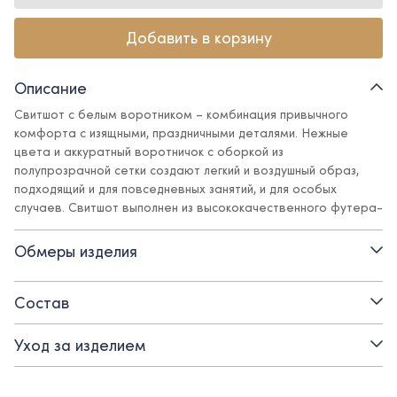
Добавить в корзину
Описание
Свитшот с белым воротником – комбинация привычного
комфорта с изящными, праздничными деталями. Нежные
цвета и аккуратный воротничок с оборкой из
полупрозрачной сетки создают легкий и воздушный образ,
подходящий и для повседневных занятий, и для особых
случаев. Свитшот выполнен из высококачественного футера-
трехнитки с добавлением полиамида (20%) - он не только
красиво сидит на фигуре, но и сохраняет форму и вид долгое
Обмеры изделия
время благодаря своим превосходным свойствам.
Детали:
Состав
- воротник с оборкой
Уход за изделием
- высококачественный футер-трехнитка.