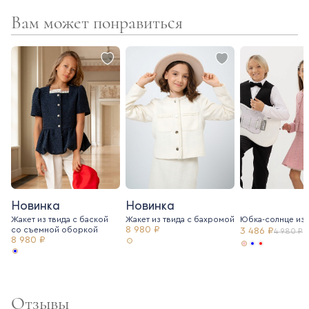
комфортна и практична в носке - не мнется, не теряет цвет
Вам может понравиться
Новинка
Новинка
Жакет из твида с баской
Жакет из твида c бахромой
Юбка-солнце из 
8 980 ₽
со съемной оборкой
3 486 ₽
4 980 ₽
8 980 ₽
Отзывы