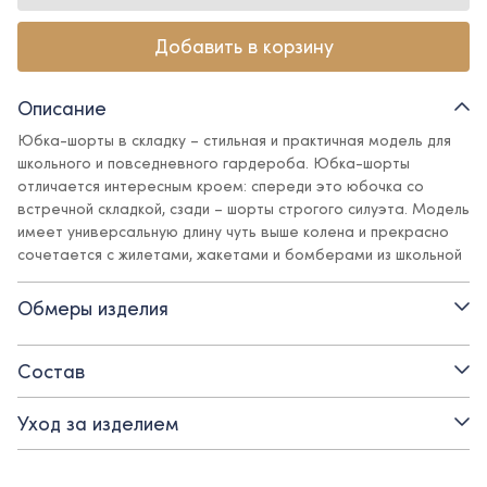
Добавить в корзину
Описание
Юбка-шорты в складку – стильная и практичная модель для
школьного и повседневного гардероба. Юбка-шорты
отличается интересным кроем: спереди это юбочка со
встречной складкой, сзади – шорты строгого силуэта. Модель
имеет универсальную длину чуть выше колена и прекрасно
сочетается с жилетами, жакетами и бомберами из школьной
и повседневной коллекций Ole!twice. Пояс с регулирующейся
резинкой обеспечивает идеальную посадку.
Обмеры изделия
Детали:
Состав
- пояс с внутренней регулирующейся резинкой
Уход за изделием
- боковая молния
- смесовая поливискозная ткань с содержанием эластана