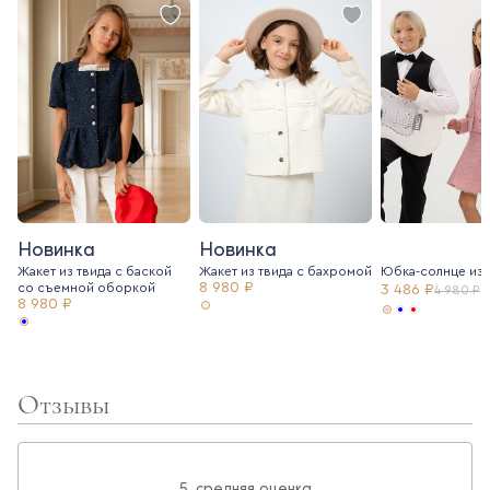
Новинка
Новинка
Жакет из твида с баской
Жакет из твида c бахромой
Юбка-солнце из 
8 980 ₽
со съемной оборкой
3 486 ₽
4 980 ₽
8 980 ₽
Отзывы
5, средняя оценка