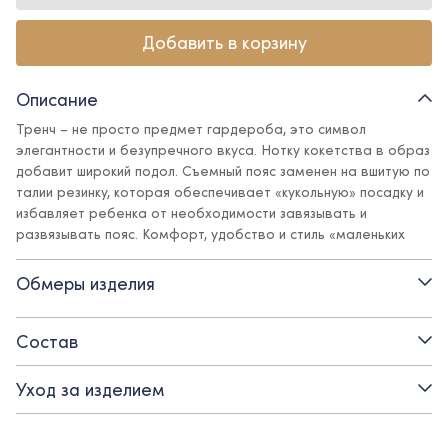
Добавить в корзину
Описание
Тренч – не просто предмет гардероба, это символ
элегантности и безупречного вкуса. Нотку кокетства в образ
добавит широкий подол. Съемный пояс заменен на вшитую по
талии резинку, которая обеспечивает «кукольную» посадку и
избавляет ребенка от необходимости завязывать и
развязывать пояс. Комфорт, удобство и стиль «маленьких
взрослых» – все соединилось в этом тренче.
Обмеры изделия
Детали:
Состав
- вместительные прорезные карманы
Уход за изделием
- подкладка – вискоза