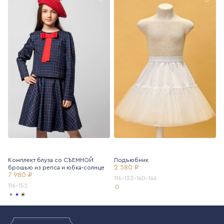
Комплект блуза со СЪЕМНОЙ
Подъюбник
2 580 ₽
брошью из репса и юбка-солнце
7 980 ₽
116-122-140-146
116-152