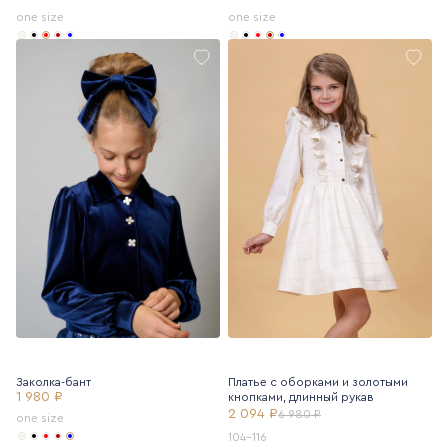
one size
one size
Заколка-бант
Платье с оборками и золотыми
1 980 ₽
кнопками, длинный рукав
2 094 ₽
6 980 ₽
one size
104-116