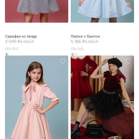
Сарафан из твида
Платье с бантом
3 490 ₽
4 186 ₽
6 980 ₽
5 980 ₽
122-152
134-140