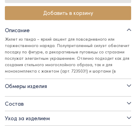
Добавить в корзину
Описание
Жилет из твида – яркий акцент для повседневного или
торжественного наряда. Полуприталенный силуэт обеспечит
посадку по фигуре, а декоративные пуговицы со стразами
послужат элегантным украшением. Отлично подходит как для
создания стильного многослойного образа, так и для
монокомплекта с жакетом (арт. 7235031) и шортами (в
горчичном цвете - арт. 7235033)/юбкой (в молочном цвете –
арт. 7235044)
Обмеры изделия
- полуприталенный силуэт
Состав
- застежка на декоративные пуговицы
Уход за изделием
- фактурная ткань
- подкладка - поливискоза