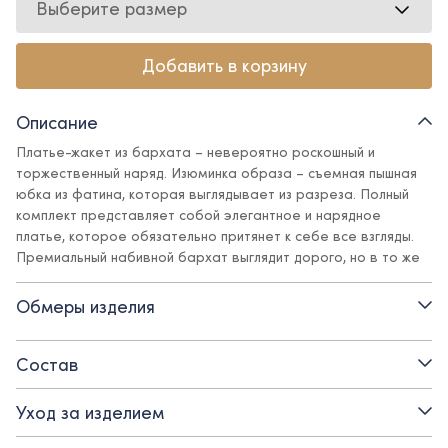
Выберите размер
Добавить в корзину
Описание
Платье-жакет из бархата – невероятно роскошный и
торжественный наряд. Изюминка образа – съемная пышная
юбка из фатина, которая выглядывает из разреза. Полный
комплект представляет собой элегантное и нарядное
платье, которое обязательно притянет к себе все взгляды.
Премиальный набивной бархат выглядит дорого, но в то же
время не требует особого ухода.
Обмеры изделия
Детали:
- застежка спереди на жемчужные пуговицы
Состав
- воздушная юбка из фатина
Уход за изделием
- съемные манжеты с фатиновой оборкой