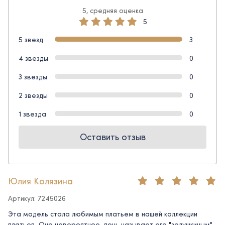
5, средняя оценка
5
5 звезд
3
4 звезды
0
3 звезды
0
2 звезды
0
1 звезда
0
Оставить отзыв
Юлия Колязина
Артикул: 7245026
Эта модель стала любимым платьем в нашей коллекции
платьев. Оно невероятное, дочь называет его "золушкиным".