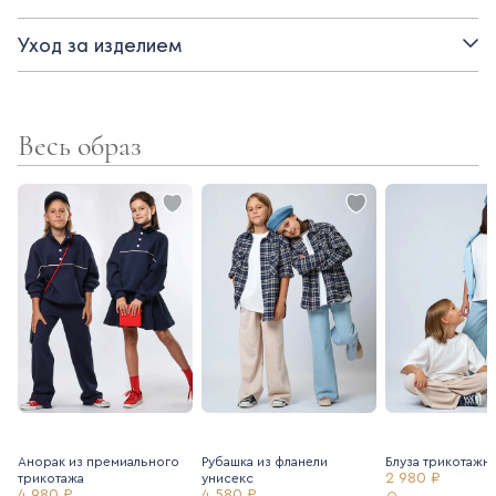
- боковые карманы
Уход за изделием
Весь образ
Анорак из премиального
Рубашка из фланели
Блуза трикотажн
2 980 ₽
трикотажа
унисекс
4 980 ₽
4 580 ₽