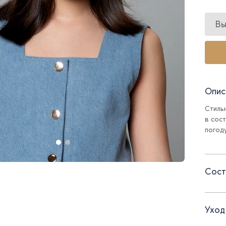
Вы
Опис
Стиль
в сос
погоду
Сост
Уход