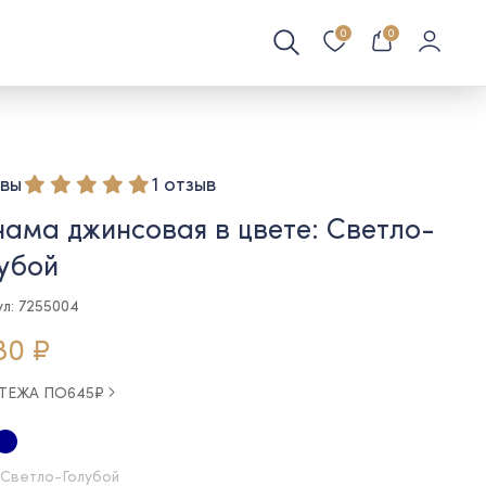
0
0
вы
1 отзыв
ама джинсовая в цвете: Светло-
убой
ул: 7255004
80 ₽
АТЕЖА ПО
645
₽
 Светло-Голубой