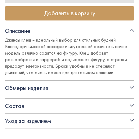
Добавить в корзину
Описание
Джинсы клеш – идеальный выбор для стильных будней.
Благодаря высокой посадке и внутренней резинке в поясе
модель отлично садится на фигуру. Клеш добавит
разнообразия в гардероб и подчеркнет фигуру, а стрелки
придадут элегантности. Брюки удобны и не стесняют
движений, что очень важно при длительном ношении.
Детали:
Обмеры изделия
- регулируемая резинка в поясе
Состав
- спереди есть карманы
Уход за изделием
- стрелки прострочены тонким швом, их не нужно специально
заутюживать.