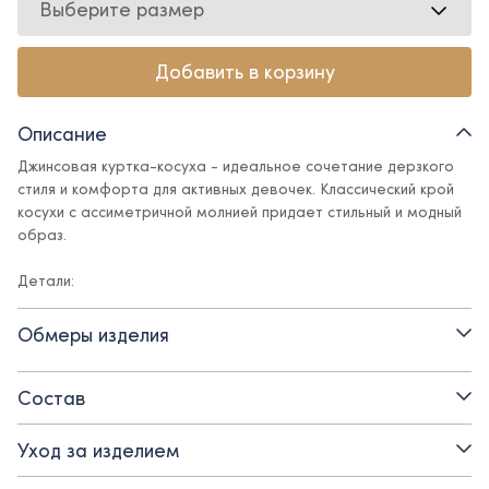
Выберите размер
Добавить в корзину
Описание
Джинсовая куртка-косуха - идеальное сочетание дерзкого
стиля и комфорта для активных девочек. Классический крой
косухи с ассиметричной молнией придает стильный и модный
образ.
Детали:
- застежка на молнию
Обмеры изделия
- подкладка - поливискоза
Состав
Уход за изделием