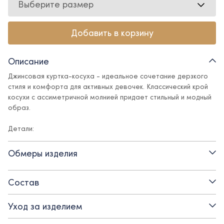
Выберите размер
Добавить в корзину
Описание
Джинсовая куртка-косуха - идеальное сочетание дерзкого
стиля и комфорта для активных девочек. Классический крой
косухи с ассиметричной молнией придает стильный и модный
образ.
Детали:
- застежка на молнию
Обмеры изделия
- подкладка - поливискоза
Состав
Уход за изделием