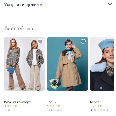
- регулируемая резинка в поясе
Уход за изделием
- карманы спереди
- кокетка
Весь образ
- застежка на пуговицу и молнию
Рубашка комфорт
Тренч
Берет
4 580 ₽
9 980 ₽
1 980 ₽