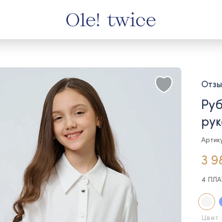
Отзы
Руб
рук
Артику
3 9
4 ПЛ
Цвет: