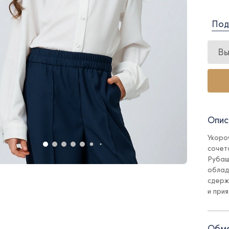
Под
Вы
Опис
Укоро
сочет
Рубаш
облад
сдерж
и при
брюка
образ
прогу
Обме