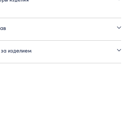
и:
ав
нный рукав на манжете
резы по низу в боковых швах
 за изделием
оративная пуговица-сердечко
ка длиннее полочки
ктивной носке в зонах трения возможна пилингация.
ендуем бережный уход и использование машинки для
ия пилей (катышек).