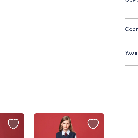
Детал
Сост
- дли
- раз
Уход
- дек
- спин
При а
Реком
удален