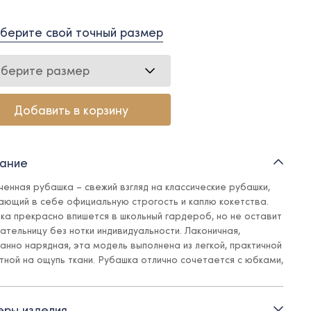
берите свой точный размер
берите размер
Добавить в корзину
ание
ченная рубашка – свежий взгляд на классические рубашки,
ающий в себе официальную строгость и каплю кокетства.
ка прекрасно впишется в школьный гардероб, но не оставит
ательницу без нотки индивидуальности. Лаконичная,
анно нарядная, эта модель выполнена из легкой, практичной
ятной на ощупь ткани. Рубашка отлично сочетается с юбками,
ми, юбками-шортами Ole!twice, прекрасно вписывается в
ы для официальных мероприятий, посещения театра,
лок и фотосессий.
ры изделия