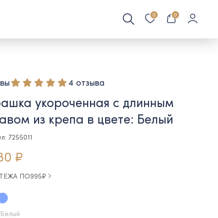
0
0
вы
4 отзыва
ашка укороченная с длинным
авом из крепа в цвете: Белый
л: 7255011
80 ₽
АТЕЖА ПО
995
₽
 Белый