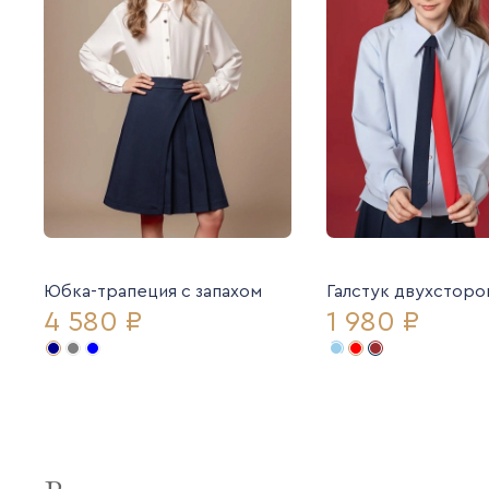
Юбка-трапеция с запахом
Галстук двухсторо
4 580 ₽
1 980 ₽