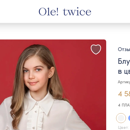
Отзы
Блу
в ц
Артик
4 5
4 ПЛ
Цвет: