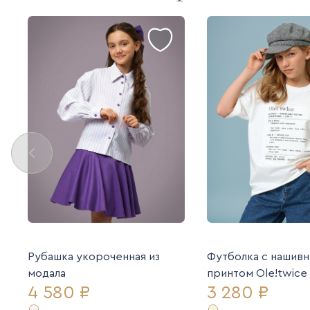
Рубашка укороченная из
Футболка с нашив
модала
принтом Ole!twice
4 580 ₽
3 280 ₽