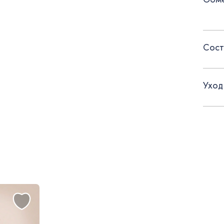
- Пол
- Обо
Сост
При а
Уход
Реком
удален