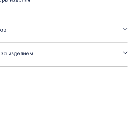
ный рукав на манжете
рка по планке
ав
ктивной носке в зонах трения возможна пилингация.
 за изделием
ендуем бережный уход и использование машинки для
ия пилей (катышек).