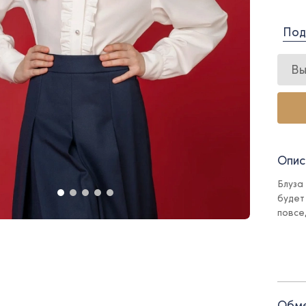
Под
Вы
Опис
Блуза
будет 
повсе
Детал
- Зас
Обме