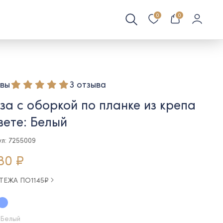
0
0
вы
3 отзыва
за с оборкой по планке из крепа
вете: Белый
ул: 7255009
80 ₽
АТЕЖА ПО
1145
₽
 Белый