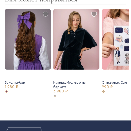
Заколка-бант
Накидка-болеро из
Стикерпак Олетв
1 980 ₽
990 ₽
бархата
3 980 ₽