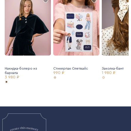
Накидка-болеро из
Стикерпак Олетвайс
Заколка-бант
990 ₽
1 980 ₽
бархата
3 980 ₽