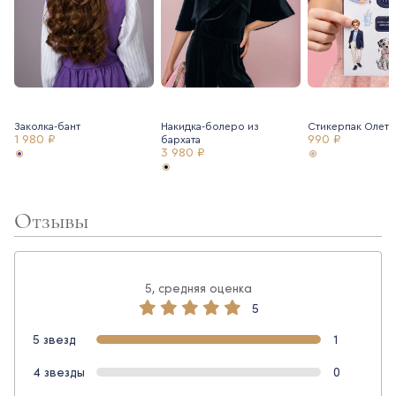
Заколка-бант
Накидка-болеро из
Стикерпак Олетв
1 980 ₽
990 ₽
бархата
3 980 ₽
Отзывы
5, средняя оценка
5
5 звезд
1
4 звезды
0