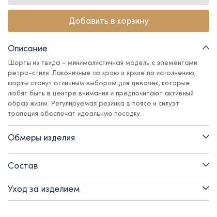
Добавить в корзину
Описание
Шорты из твида – минималистичная модель с элементами
ретро-стиля. Лаконичные по крою и яркие по исполнению,
шорты станут отличным выбором для девочек, которые
любят быть в центре внимания и предпочитают активный
образ жизни. Регулируемая резинка в поясе и силуэт
трапеция обеспечат идеальную посадку.
Детали:
Обмеры изделия
- подкладка – поливискоза
Состав
- регулируемая резинка в талии
Уход за изделием
- силуэт трапеция
- фактурная ткань