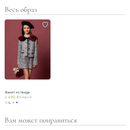
Весь образ
Сочетайте шорты с жилетом (артикул 7235032) или жакетом
(артикул 7235031) для создания стильного комплекта.
Жакет из твида
4 490 ₽
9 980 ₽
Вам может понравиться