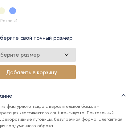
 Розовый
берите свой точный размер
берите размер
Добавить в корзину
ание
 из фактурного твида с выразительной баской -
претация классического couture-силуэта. Приталенный
т, декоративные пуговицы, безупречная форма. Элегантная
для продуманного образа.