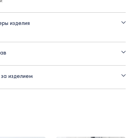
и:
откий рукав
ры изделия
тежка на пуговицы
глый вырез горловины
ав
 за изделием