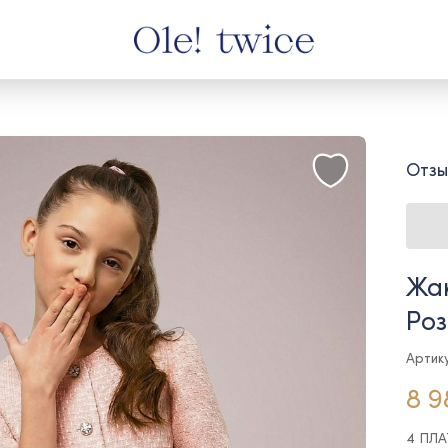
Отзы
Жак
Ро
Артику
8 9
4 ПЛ