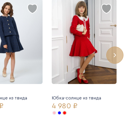
це из твида
Юбка-солнце из твида
₽
4 980 ₽