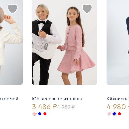
бахромой
Юбка-солнце из твида
Юбка-солн
3 486 ₽
4 980 
4 980 ₽