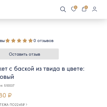
0
0
вы
0 отзывов
Оставить отзыв
ет с баской из твида в цвете:
зовый
л: 510037
80 ₽
АТЕЖА ПО
2245
₽