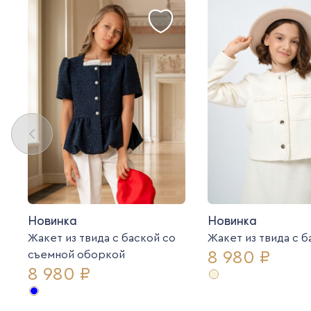
Новинка
Новинка
Жакет из твида с баской со
Жакет из твида c 
8 980 ₽
съемной оборкой
8 980 ₽