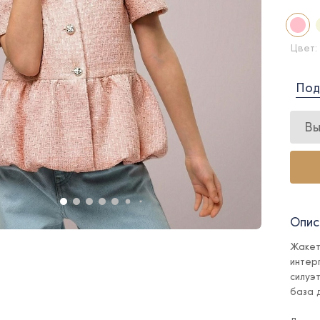
Цвет:
Под
Вы
Опис
Жакет
интер
силуэ
база 