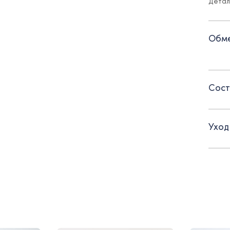
Детал
- кор
Обме
- зас
- кру
Сост
Уход