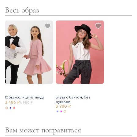
Весь образ
- поливискозная подкладка
- фактурная трендовая ткань
Юбка-солнце из твида
Блуза с бантом, без
рукавов
3 486 ₽
4 980 ₽
3 980 ₽
Вам может понравиться