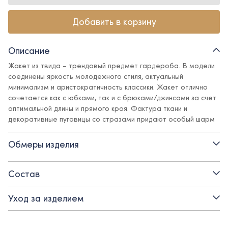
Добавить в корзину
Описание
Жакет из твида – трендовый предмет гардероба. В модели
соединены яркость молодежного стиля, актуальный
минимализм и аристократичность классики. Жакет отлично
сочетается как с юбками, так и с брюками/джинсами за счет
оптимальной длины и прямого кроя. Фактура ткани и
декоративные пуговицы со стразами придают особый шарм
и элегантность, а поливискозная подкладка обеспечит
комфорт.
Обмеры изделия
Детали:
Состав
- вырез горловины - круглый
Уход за изделием
- застежка - декоративные пуговицы
- свободный силуэт