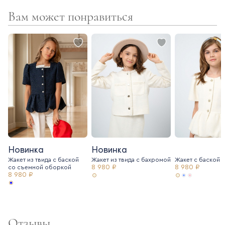
Вам может понравиться
- резинка в поясе в задней части юбки
- регулирующаяся резинка в поясе
- кокетка
- боковая молния
Новинка
Новинка
Жакет из твида с баской
Жакет из твида c бахромой
Жакет с баской и
8 980 ₽
8 980 ₽
со съемной оборкой
8 980 ₽
Отзывы