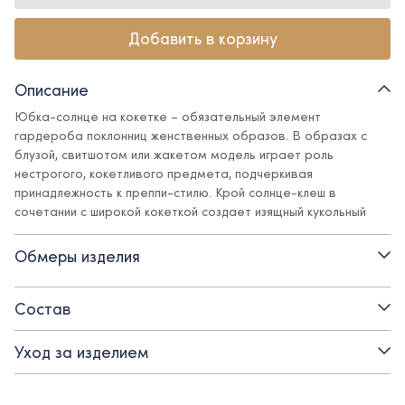
Добавить в корзину
Описание
Юбка-солнце на кокетке – обязательный элемент
гардероба поклонниц женственных образов. В образах с
блузой, свитшотом или жакетом модель играет роль
нестрогого, кокетливого предмета, подчеркивая
принадлежность к преппи-стилю. Крой солнце-клеш в
сочетании с широкой кокеткой создает изящный кукольный
силуэт. Фактурный твид подчеркивает все выигрышные
детали дизайна и отлично сочетается с базовыми
Обмеры изделия
предметами гардероба в стиле Ole!twice.
Детали:
Состав
- материал верха – костюмная поливискозная ткань:
Уход за изделием
практичная, не мнется, не линяет, не теряет внешний вид
- подкладка – вискоза