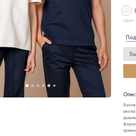
Цвет:
Под
Вы
Опис
Базов
школы
дышащ
форму
прямо