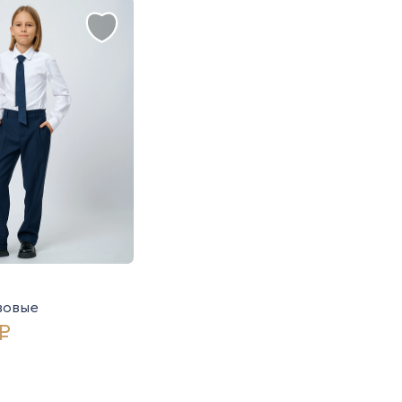
зовые
₽