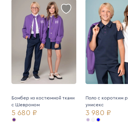
Бомбер из костюмной ткани
Поло с коротким 
с Шевроном
унисекс
5 680 ₽
3 980 ₽