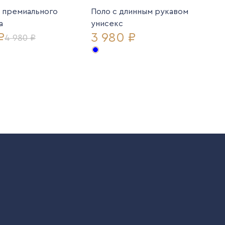
з премиального
Поло с длинным рукавом
а
унисекс
₽
3 980 ₽
4 980 ₽