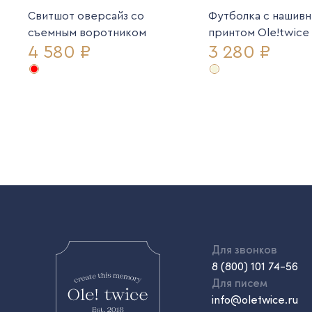
Свитшот оверсайз со
Футболка с нашив
съемным воротником
принтом Ole!twice
4 580 ₽
3 280 ₽
Для звонков
8 (800) 101 74-56
Для писем
info@oletwice.ru