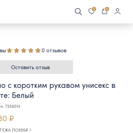
0
0
вы
0 отзывов
Оставить отзыв
о с коротким рукавом унисекс в
те: Белый
л: 7256013
80 ₽
АТЕЖА ПО
995
₽