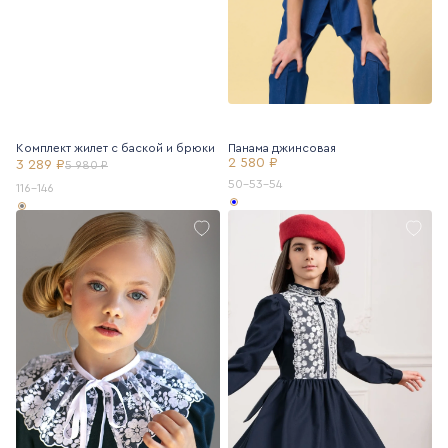
Комплект жилет с баской и брюки
Панама джинсовая
2 580 ₽
3 289 ₽
5 980 ₽
50-53-54
116-146