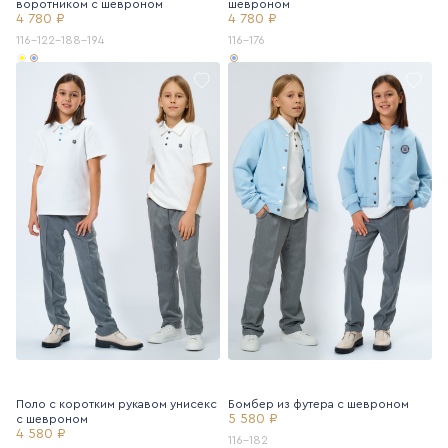
воротником с шевроном
шевроном
4 780 ₽
4 780 ₽
116-122-188-194
116-176
Поло с коротким рукавом унисекс
Бомбер из футера с шевроном
5 580 ₽
с шевроном
4 580 ₽
116-182