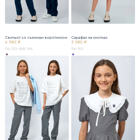
Свитшот со съемным воротником
Сарафан на кнопках
4 580 ₽
5 580 ₽
116-122-188-194
116-152