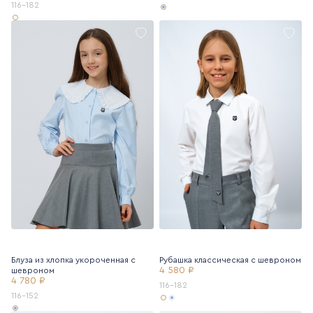
116-182
Блуза из хлопка укороченная с
Рубашка классическая с шевроном
4 580 ₽
шевроном
4 780 ₽
116-182
116-152