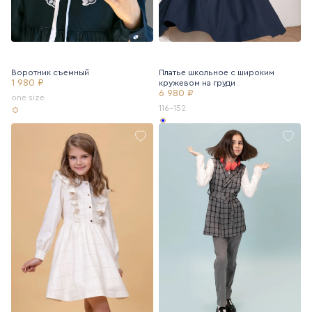
Воротник съемный
Платье школьное с широким
1 980 ₽
кружевом на груди
6 980 ₽
one size
116-152