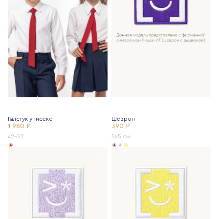
Галстук унисекс
Шеврон
1 980 ₽
390 ₽
42-52
5х5 см