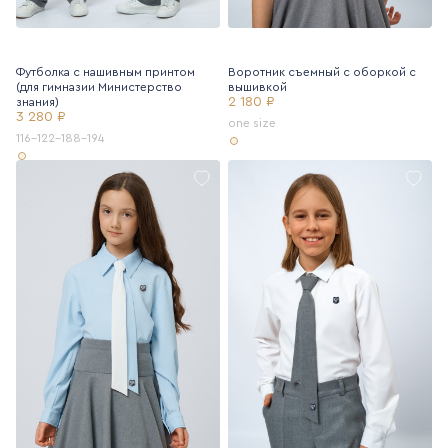
Футболка с нашивным принтом
Воротник съемный с оборкой с
(для гимназии Министерство
вышивкой
2 180 ₽
знания)
3 280 ₽
one size
116-122-188-194