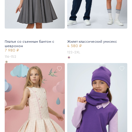
Платье со съемным бантом с
Жилет классический унисекс
4 580 ₽
шевроном
7 980 ₽
122-2XL
116-152