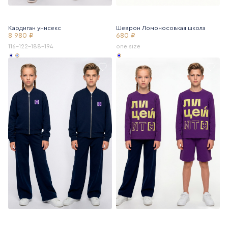
Кардиган унисекс
Шеврон Ломоносовкая школа
8 980 ₽
680 ₽
116-122-188-194
one size