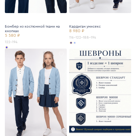
Бомбер из костюмной ткани на
Кардиган унисекс
8 980 ₽
кнопках
5 580 ₽
116-122-188-194
122-194