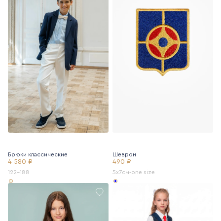
Брюки классические
Шеврон
4 580 ₽
490 ₽
122-188
5х7см-one size