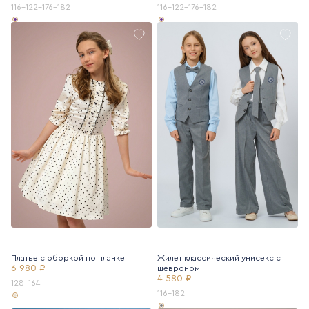
116-122-176-182
116-122-176-182
Платье с оборкой по планке
Жилет классический унисекс с
6 980 ₽
шевроном
4 580 ₽
128-164
116-182