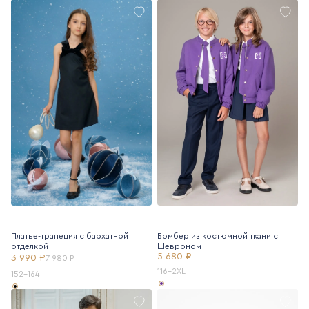
Платье-трапеция с бархатной
Бомбер из костюмной ткани с
отделкой
Шевроном
5 680 ₽
3 990 ₽
7 980 ₽
116-2XL
152-164